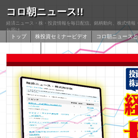
コロ朝ニュース!!
経済ニュース・株・投資情報を毎日配信。銘柄動向、株式情報・
お届け
トップ
株投資セミナービデオ
コロ朝ニュースと
株式掲示版