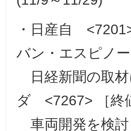
・日産自 <7201
バン・エスピノーサ
日経新聞の取材
ダ <7267> ［終
車両開発を検討