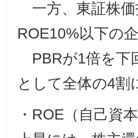
一方、東証株価指
ROE10%以下の
PBRが1倍を下
として全体の4割
・ROE（自己資