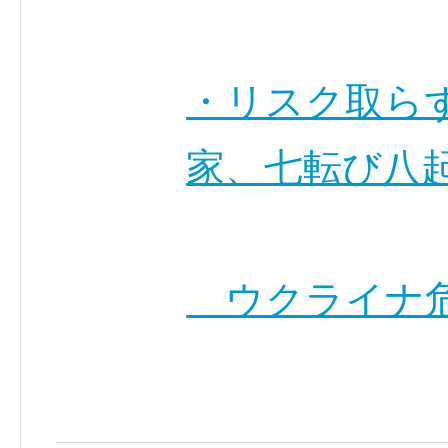
・リスク取ら
家、七転び八起
ウクライナ危