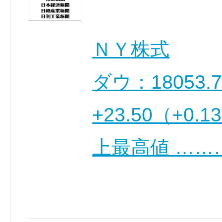
ＮＹ株式
ダウ：18053
+23.50（+
上最高値 ……