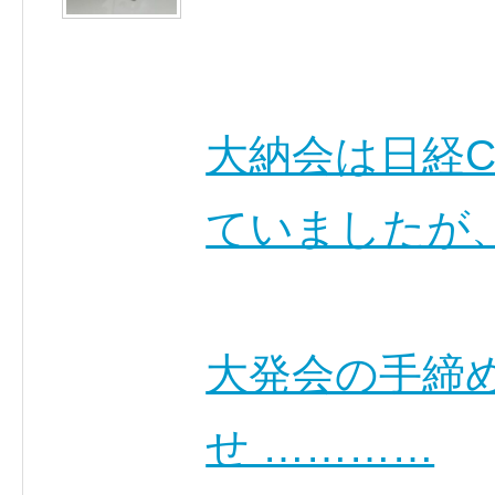
大納会は日経C
ていましたが
大発会の手締
せ …………