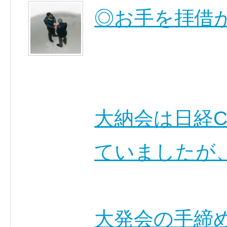
◎お手を拝借
大納会は日経C
ていましたが
大発会の手締