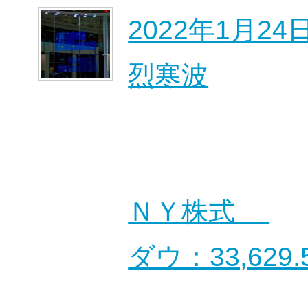
2022年1月2
烈寒波
ＮＹ株式
ダウ：33,629.
…………