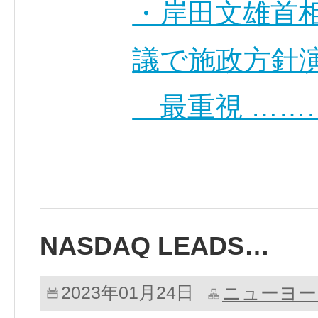
・岸田文雄首相
議で施政方針
最重視 ……
NASDAQ LEADS…
ニューヨー
2023年01月24日