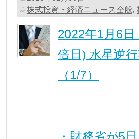
株式投資・経済ニュース全般
,
2022年1月6
倍日) 水星逆行
（1/7）
・財務省が5日