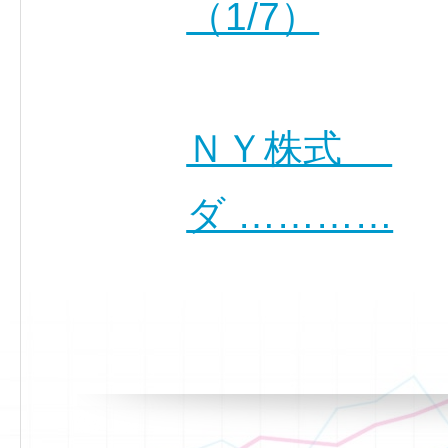
（1/7）
ＮＹ株式
ダ …………