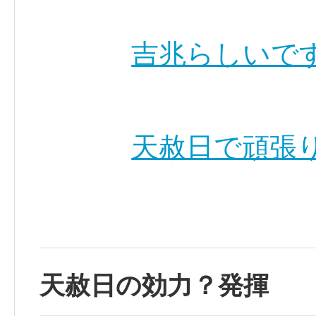
吉兆らしいで
天赦日で頑張り
天赦日の効力？発揮