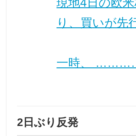
現地4日の欧
り、買いが先
一時、 ………
2日ぶり反発