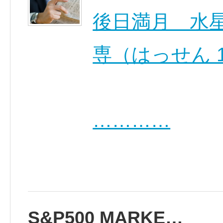
後日満月 水星逆
専（はっせん 1/
…………
S&P500 MARKE…