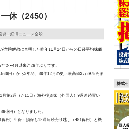
一休（2450）
投資・経済ニュース全般
が衆院解散に言明した昨年11月14日からの日経平均株価
7年2〜4月以来約26年ぶりです。
万1566円）から3年弱、89年12月の史上最高値3万8975円ま
株式セ
月第2週（7-11日）海外投資家（外国人）9週連続買い
386億円）となりました。
01億円）生保・損保も18週連続売り越し（481億円）と機