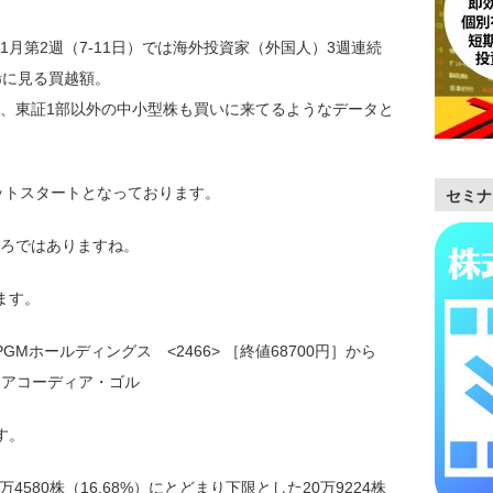
月第2週（7-11日）では海外投資家（外国人）3週連続
来稀に見る買越額。
、東証1部以外の中小型株も買いに来てるようなデータと
ケットスタートとなっております。
セミナ
ろではありますね。
ます。
Mホールディングス <2466> ［終値68700円］から
たアコーディア・ゴル
です。
万4580株（16.68%）にとどまり下限とした20万9224株