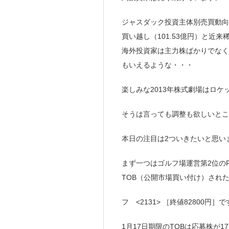
ジャスダック投資主体別売買動向1
買い越し（101.53億円）と近
海外投資家は主力株ばかりでなく
もいえるような・・・
楽しみな2013年株式劇場はロ
そうは言っても調整も欲しいとこ
本日の注目は2ついきたいと思い
まず一つはゴルフ場運営第2位のPG
TOB（公開市場買い付け）され
フ <2131> ［終値82800円］
1月17日期限のTOBは応募株が17