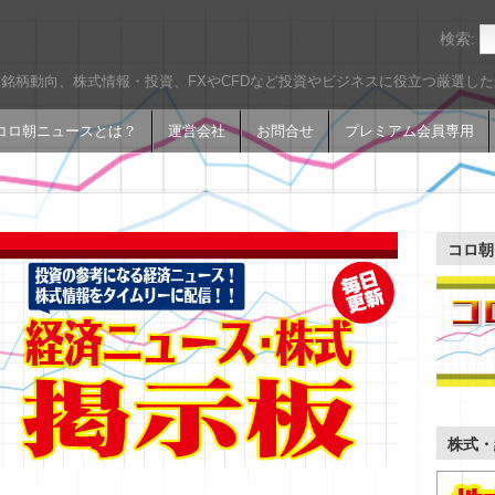
検索:
銘柄動向、株式情報・投資、FXやCFDなど投資やビジネスに役立つ厳選し
コロ朝ニュースとは？
運営会社
お問合せ
プレミアム会員専用
コロ朝
株式・