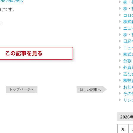
/f.do?id=2855
株・
株・
けです。
コロ
株式
！
ニュ
株・
日経
ニュ
株式
分割
外資
乙な
株投
お知
トップページへ
新しい記事へ
その
リン
2026
月