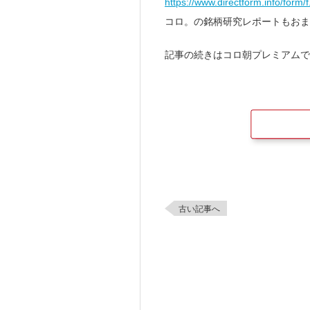
https://www.directform.info/form
コロ。の銘柄研究レポートもおま
記事の続きはコロ朝プレミアムで
古い記事へ