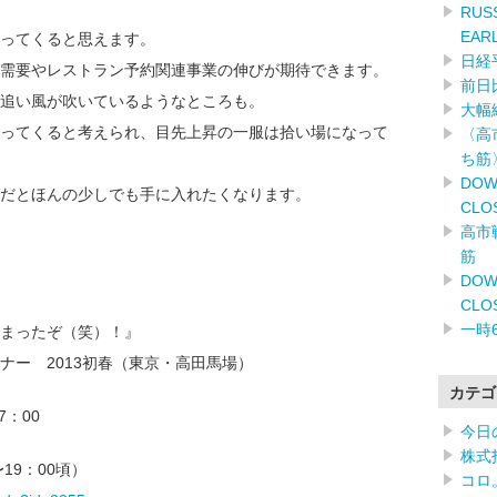
RUSS
EAR
ってくると思えます。
日経
需要やレストラン予約関連事業の伸びが期待できます。
前日
追い風が吹いているようなところも。
大幅
ってくると考えられ、目先上昇の一服は拾い場になって
〈高
ち筋
DOW
うだとほんの少しでも手に入れたくなります。
CLO
高市
筋
DOW
CLO
一時
まったぞ（笑）！』
ナー 2013初春（東京・高田馬場）
カテゴ
7：00
今日
株式
19：00頃）
コロ