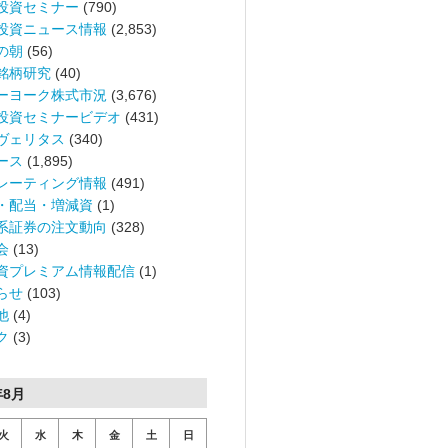
投資セミナー
(790)
投資ニュース情報
(2,853)
の朝
(56)
銘柄研究
(40)
ーヨーク株式市況
(3,676)
投資セミナービデオ
(431)
ヴェリタス
(340)
ース
(1,895)
レーティング情報
(491)
・配当・増減資
(1)
系証券の注文動向
(328)
会
(13)
資プレミアム情報配信
(1)
らせ
(103)
他
(4)
ク
(3)
年8月
火
水
木
金
土
日