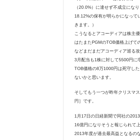
（20.0%）に達せず不成立にな
18.12%の保有が明らかになっ
きます。）
こうなるとアコーディアは株主優
はたまたPGMのTOB価格上げて
などまだまだアコーディア巡る攻
3月配当も1株に対して5500円
TOB価格の8万1000円は死守
ないかと思います。
そしてもう一つが昨年クリスマスあた
円］です。
1月17日の日経新聞で同社の20
16億円になりそうと報じられて
2013年度が過去最高益となる