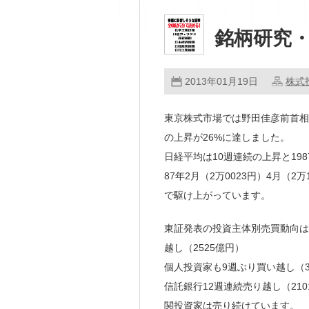
銘柄研究・
2013年01月19日
株式
東京株式市場では野田佳彦前首相
の上昇が26%に達しました。
日経平均は10週連続の上昇と198
87年2月（2万0023円）4月（2
で駆け上がっています。
東証発表の投資主体別売買動向は1
越し（2525億円）
個人投資家も9週ぶり買い越し（
信託銀行12週連続売り越し（21
関投資家は売り続けています。