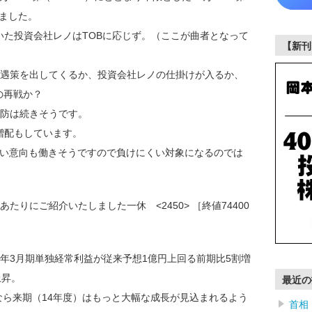
りました。
ていた投資会社レノはTOBに応じず。（ここが曲者となって
【新刊
遇策を出してくるか、投資会社レノの仕掛けが入るか、
の再戦か？
防は続きそうです。
に増配もしています。
したい意向も働きそうですので負けにくい対象になるのでは
りにご紹介いたしました一休 <2450> ［終値74400
13年3月期単独経常利益が従来予想1億円上回る前期比5割増
上昇。
最近の
のなら来期（14年度）はもっと大幅な成長が見込まれるよう
首相