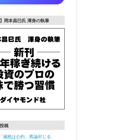
】岡本昌巳氏 渾身の執筆
投稿
「減税は公約」異論封じる