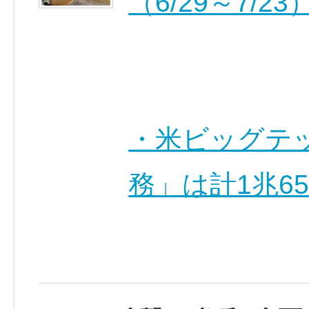
（6/29～7/23
・米ビッグテッ
務」は計1兆6