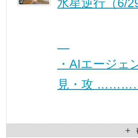
水星逆行（6/29
・AIエージェ
見・攻 ………
＋