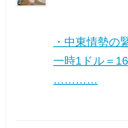
・中東情勢の
一時1ドル＝1
…………