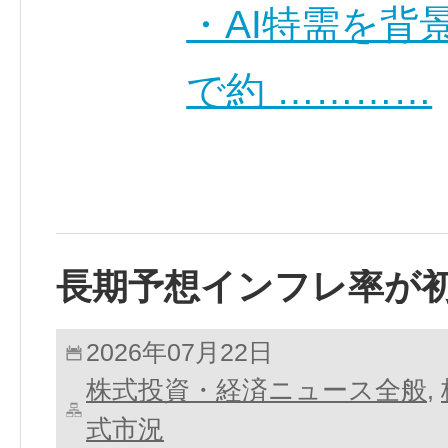
・AI特需を背
で約 …………
長期予想インフレ率が
2026年07月22日
株式投資・経済ニュース全般
,
式市況